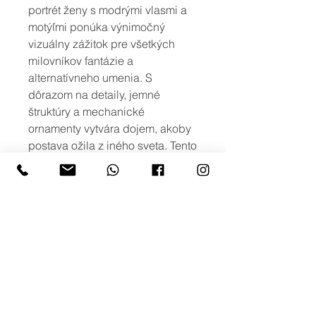
portrét ženy s modrými vlasmi a
motýľmi ponúka výnimočný
vizuálny zážitok pre všetkých
milovníkov fantázie a
alternatívneho umenia. S
dôrazom na detaily, jemné
štruktúry a mechanické
ornamenty vytvára dojem, akoby
postava ožila z iného sveta. Tento
obraz prinesie do vášho interiéru
mystickú atmosféru, jemnú
nostalgiu a nádych
neobyčajnosti.
viac možností
Ak máte záujem o iné rozmery, alebo
o viac variant obrazu s podobným
motívom, prípadne potlač na iné typy