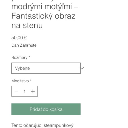
modrými motýľmi –
Fantastický obraz
na stenu
Price
50,00 €
Daň Zahrnuté
Rozmery
*
Množstvo
*
Pridať do košíka
Tento očarujúci steampunkový