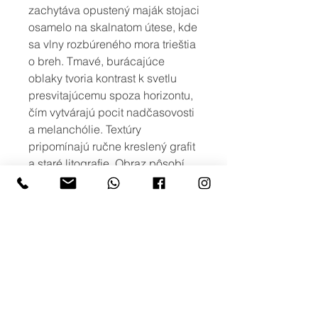
zachytáva opustený maják stojaci
osamelo na skalnatom útese, kde
sa vlny rozbúreného mora trieštia
o breh. Tmavé, burácajúce
oblaky tvoria kontrast k svetlu
presvitajúcemu spoza horizontu,
čím vytvárajú pocit nadčasovosti
a melanchólie. Textúry
pripomínajú ručne kreslený grafit
a staré litografie. Obraz pôsobí
nostalgicky a zároveň silne
emocionálne – ideálny pre
interiér, ktorý túži po tichu, hĺbke a
príbehu.
viac možností
Ak máte záujem o iné rozmery, alebo
o viac variant obrazu s podobným