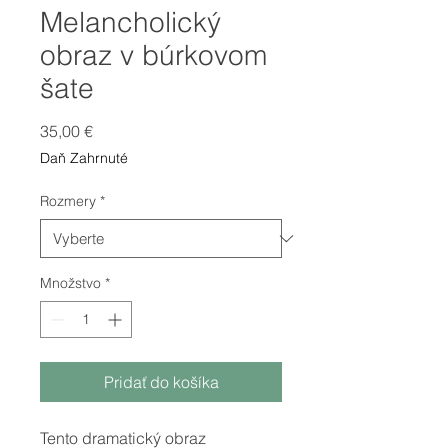
Melancholický
obraz v búrkovom
šate
Price
35,00 €
Daň Zahrnuté
Rozmery
*
Množstvo
*
Pridať do košíka
Tento dramatický obraz