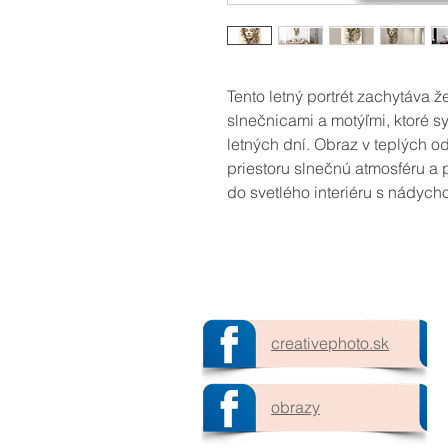
Tento letný portrét zachytáva 
slnečnicami a motýľmi, ktoré s
letných dní. Obraz v teplých o
priestoru slnečnú atmosféru a
do svetlého interiéru s nádych
creativephoto.sk​
obrazy