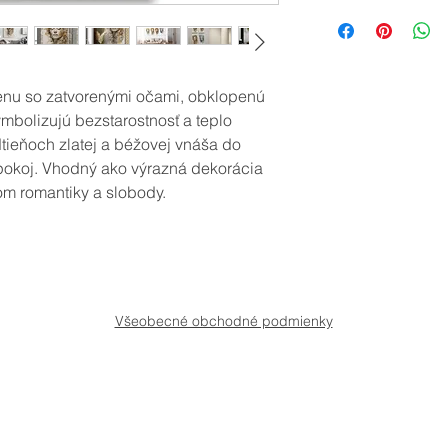
Ak máte záujem o iné
obrazu s podobným m
typy produktov, nevá
info@creativephoto.s
ženu so zatvorenými očami, obklopenú
ymbolizujú bezstarostnosť a teplo
dtieňoch zlatej a béžovej vnáša do
 pokoj. Vhodný ako výrazná dekorácia
om romantiky a slobody.
Všeobecné obchodné podmienky