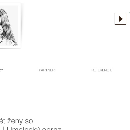
ZY
PARTNERI
REFERENCIE
rét ženy so
i | Umelecký obraz