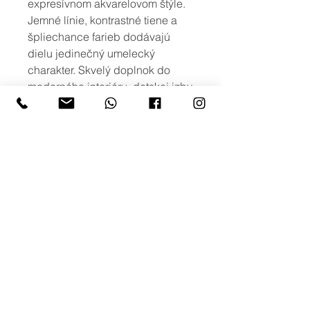
expresívnom akvarelovom štýle.
Jemné línie, kontrastné tiene a
špliechance farieb dodávajú
dielu jedinečný umelecký
charakter. Skvelý doplnok do
moderného interiéru, detskej izby
alebo ako darček pre milovníkov
prírody a zvierat.
viac možností
Ak máte záujem o iné rozmery, alebo
o viac variant obrazu s podobným
motívom, prípadne potlač na iné typy
produktov, neváhajte nás kontaktovať
na: info@creativephoto.sk
creativephoto.sk