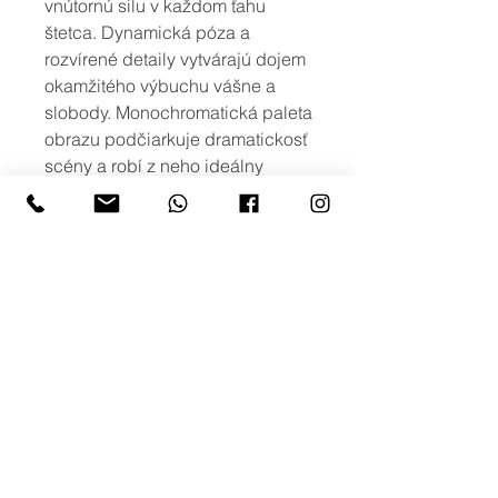
vnútornú silu v každom ťahu
štetca. Dynamická póza a
rozvírené detaily vytvárajú dojem
okamžitého výbuchu vášne a
slobody. Monochromatická paleta
obrazu podčiarkuje dramatickosť
scény a robí z neho ideálny
kúsok pre moderné interiéry,
umelecké ateliéry alebo priestory
zamerané na tanec a pohyb.
viac možností
Ak máte záujem o iné rozmery, alebo
o viac variant obrazu s podobným
motívom, prípadne potlač na iné typy
produktov, neváhajte nás kontaktovať
na: info@creativephoto.sk
creativephoto.sk