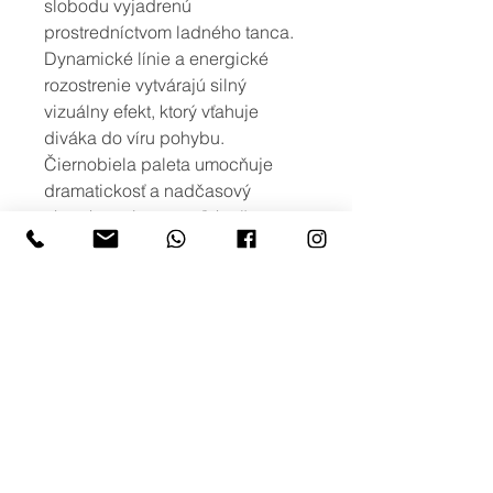
slobodu vyjadrenú
prostredníctvom ladného tanca.
Dynamické línie a energické
rozostrenie vytvárajú silný
vizuálny efekt, ktorý vťahuje
diváka do víru pohybu.
Čiernobiela paleta umocňuje
dramatickosť a nadčasový
charakter obrazu, vďaka čomu sa
skvele hodí do moderných
interiérov, tanečných štúdií alebo
kreatívnych priestorov.
viac možností
Ak máte záujem o iné rozmery, alebo
o viac variant obrazu s podobným
motívom, prípadne potlač na iné typy
produktov, neváhajte nás kontaktovať