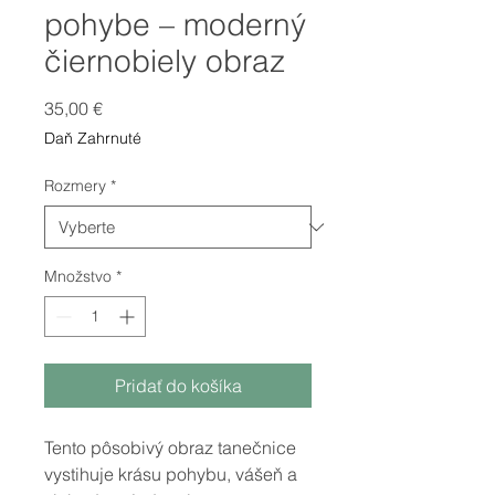
pohybe – moderný
čiernobiely obraz
Price
35,00 €
Daň Zahrnuté
Rozmery
*
Množstvo
*
Pridať do košíka
Tento pôsobivý obraz tanečnice
vystihuje krásu pohybu, vášeň a