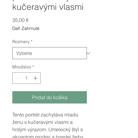
kučeravými vlasmi
Price
35,00 €
Daň Zahrnuté
Rozmery
*
Množstvo
*
Pridať do košíka
Tento portrét zachytáva mladú
ženu s kučeravými vlasmi a
hrdým výrazom. Umelecký štýl s
akcentom modrej a hnedej farby