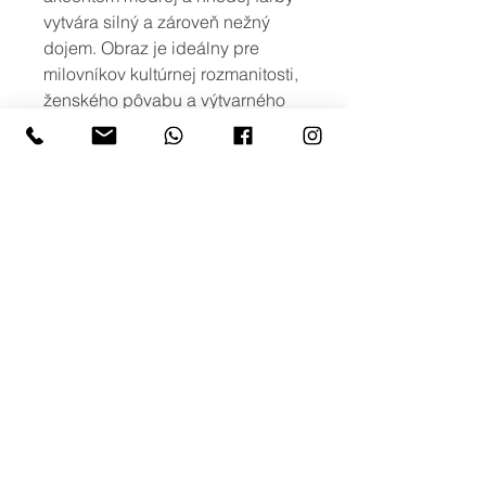
vytvára silný a zároveň nežný
dojem. Obraz je ideálny pre
milovníkov kultúrnej rozmanitosti,
ženského pôvabu a výtvarného
umenia. Vynikne v moderných aj
boho ladených interiéroch.
viac možností
Ak máte záujem o iné rozmery, alebo
o viac variant obrazu s podobným
motívom, prípadne potlač na iné typy
produktov, neváhajte nás kontaktovať
na: info@creativephoto.sk
creativephoto.sk
obrazy