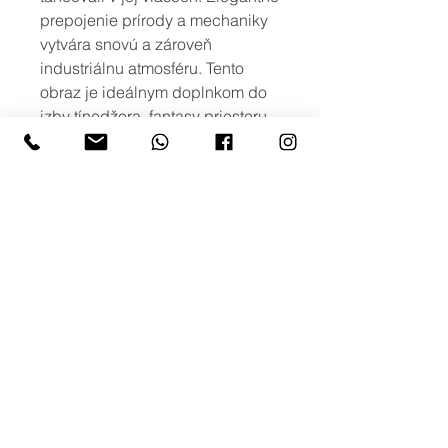
prepojenie prírody a mechaniky
vytvára snovú a zároveň
industriálnu atmosféru. Tento
obraz je ideálnym doplnkom do
izby tínedžera, fantasy priestoru
alebo interiéru s umeleckou
dušou.
viac možností
Ak máte záujem o iné rozmery, alebo
o viac variant obrazu s podobným
motívom, prípadne potlač na iné typy
produktov, neváhajte nás kontaktovať
na: info@creativephoto.sk
creativephoto.sk