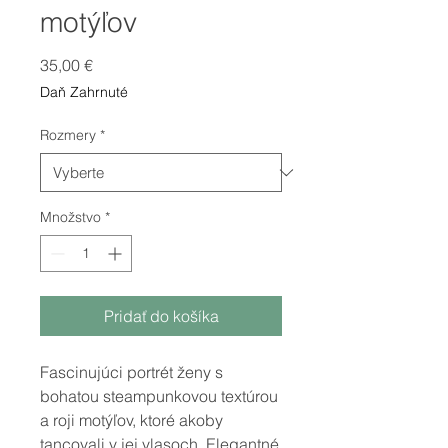
motýľov
Price
35,00 €
Daň Zahrnuté
Rozmery
*
Množstvo
*
Pridať do košíka
Fascinujúci portrét ženy s
bohatou steampunkovou textúrou
a roji motýľov, ktoré akoby
tancovali v jej vlasoch. Elegantné