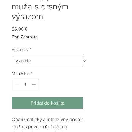
muža s drsným
výrazom
Price
35,00 €
Daň Zahrnuté
Rozmery
*
Množstvo
*
Pridať do košíka
Charizmatický a intenzívny portrét
muža s pevnou čeľusťou a