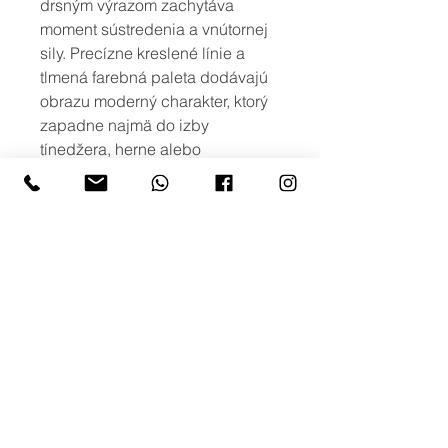
drsným výrazom zachytáva
moment sústredenia a vnútornej
sily. Precízne kreslené línie a
tlmená farebná paleta dodávajú
obrazu moderný charakter, ktorý
zapadne najmä do izby
tínedžera, herne alebo
kreatívneho štúdia. Obraz pôsobí
ako symbol odhodlania a
vnútorného pokoja.
viac možností
Ak máte záujem o iné rozmery, alebo
o viac variant obrazu s podobným
motívom, prípadne potlač na iné typy
produktov, neváhajte nás kontaktovať
na: info@creativephoto.sk
creativephoto.sk