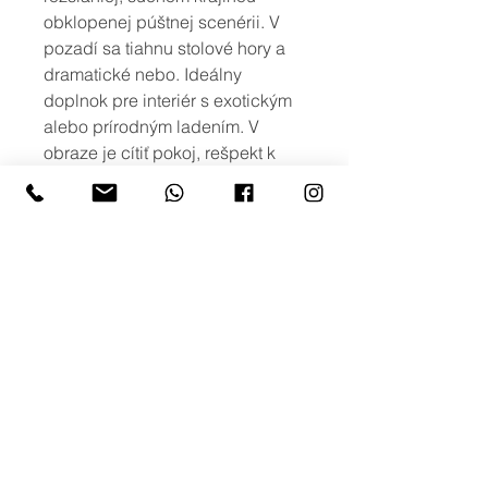
obklopenej púštnej scenérii. V
pozadí sa tiahnu stolové hory a
dramatické nebo. Ideálny
doplnok pre interiér s exotickým
alebo prírodným ladením. V
obraze je cítiť pokoj, rešpekt k
prírode a silu tradície.
viac možností
Ak máte záujem o iné rozmery, alebo
o viac variant obrazu s podobným
motívom, prípadne potlač na iné typy
produktov, neváhajte nás kontaktovať
na: info@creativephoto.sk
creativephoto.sk