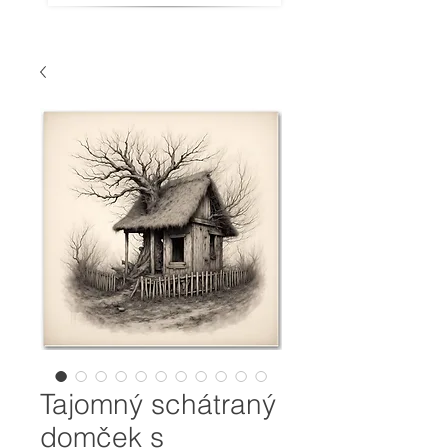
Tajomný schátraný
domček s