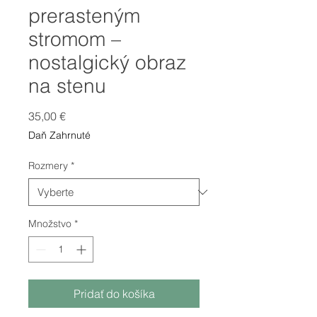
prerasteným
stromom –
nostalgický obraz
na stenu
Price
35,00 €
Daň Zahrnuté
Rozmery
*
Množstvo
*
Pridať do košíka