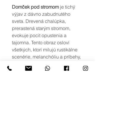
Domček pod stromom
je tichý
výjav z dávno zabudnutého
sveta. Drevená chalúpka,
prerastená starým stromom,
evokuje pocit opustenia a
tajomna. Tento obraz osloví
všetkých, ktorí milujú rustikálne
scenérie, melanchóliu a príbehy,
ktoré sa odohrávajú mimo času.
Je ideálny na stenu do spálne,
čitárne alebo interiéru v
prírodnom štýle.
viac možností
Ak máte záujem o iné rozmery, alebo
o viac variant obrazu s podobným
motívom, prípadne potlač na iné typy