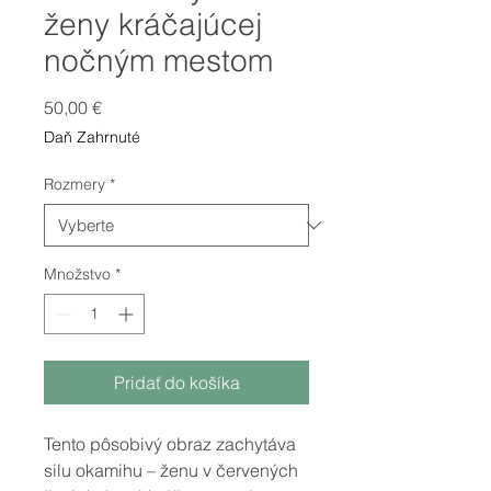
ženy kráčajúcej
nočným mestom
Price
50,00 €
Daň Zahrnuté
Rozmery
*
Množstvo
*
Pridať do košíka
Tento pôsobivý obraz zachytáva
silu okamihu – ženu v červených