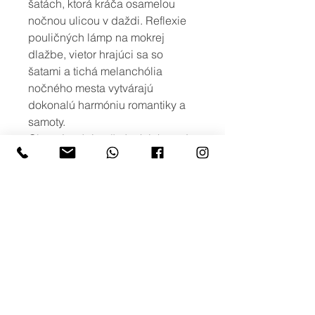
šatách, ktorá kráča osamelou
nočnou ulicou v daždi. Reflexie
pouličných lámp na mokrej
dlažbe, vietor hrajúci sa so
šatami a tichá melanchólia
nočného mesta vytvárajú
dokonalú harmóniu romantiky a
samoty.
Obraz je výnimočným kúskom do
moderného interiéru, ktorý dodá
priestoru hĺbku a príbeh.
viac možností
Ak máte záujem o iné rozmery, alebo
o viac variant obrazu s podobným
motívom, prípadne potlač na iné typy
produktov, neváhajte nás kontaktovať