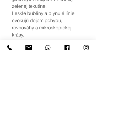
zelenej tekutine.
Lesklé bubliny a plynulé línie
evokujú dojem pohybu,
rovnováhy a mikroskopickej
krásy.
Skvelý doplnok do interiérov,
ktoré hľadajú niečo originálne,
organické a esteticky vyvážené.
viac možností
Ak máte záujem o iné rozmery, alebo
o viac variant obrazu s podobným
motívom, prípadne potlač na iné typy
produktov, neváhajte nás kontaktovať
na: info@creativephoto.sk
creativephoto.sk