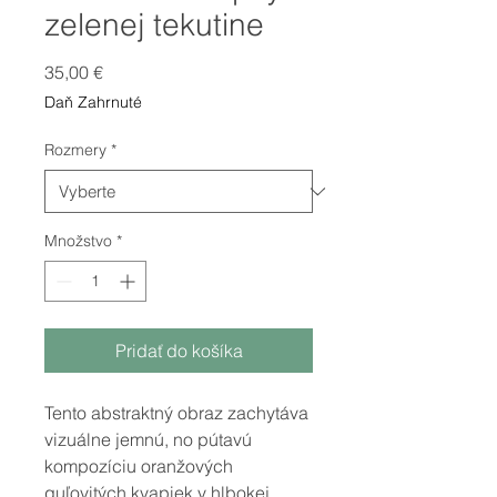
zelenej tekutine
Price
35,00 €
Daň Zahrnuté
Rozmery
*
Množstvo
*
Pridať do košíka
Tento abstraktný obraz zachytáva
vizuálne jemnú, no pútavú
kompozíciu oranžových
guľovitých kvapiek v hlbokej